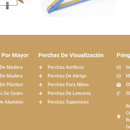
l Por Mayor
Perchas De Visualización
Póng
 De Madera
Perchas Acrílicos
I
 De Madera
Perchas De Abrigo
M
De Plástico
Perchas Para Niños
0
s De Cedro
Perchas De Lencería
0
e Aluminio
Perchas Superiores
R
C
Ro
G