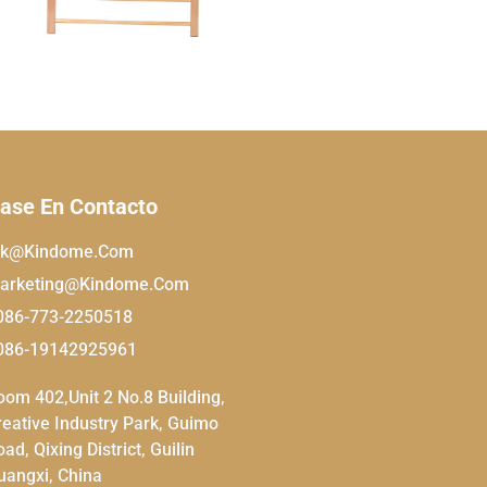
ase En Contacto
nk@kindome.com
arketing@kindome.com
086-773-2250518
086-19142925961
oom 402,Unit 2 No.8 Building,
reative Industry Park, Guimo
ad, Qixing District, Guilin
uangxi, China