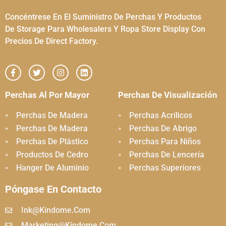
Concéntrese En El Suministro De Perchas Y Productos
De Storage Para Wholesalers Y Ropa Store Display Con
Precios De Direct Factory.
Perchas Al Por Mayor
Perchas De Visualización
Perchas De Madera
Perchas Acrílicos
Perchas De Madera
Perchas De Abrigo
Perchas De Plástico
Perchas Para Niños
Productos De Cedro
Perchas De Lencería
Hanger De Aluminio
Perchas Superiores
Póngase En Contacto
Ink@kindome.com
Marketing@kindome.com